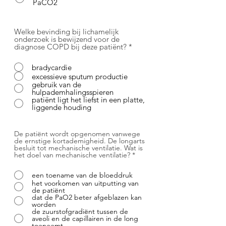
PaCO2
Welke bevinding bij lichamelijk
onderzoek is bewijzend voor de
diagnose COPD bij deze patiënt?
*
bradycardie
excessieve sputum productie
gebruik van de
hulpademhalingsspieren
patiënt ligt het liefst in een platte,
liggende houding
De patiënt wordt opgenomen vanwege
de ernstige kortademigheid. De longarts
besluit tot mechanische ventilatie. Wat is
het doel van mechanische ventilatie?
*
een toename van de bloeddruk
het voorkomen van uitputting van
de patiënt
dat de PaO2 beter afgeblazen kan
worden
de zuurstofgradiënt tussen de
aveoli en de capillairen in de long
toeneemt