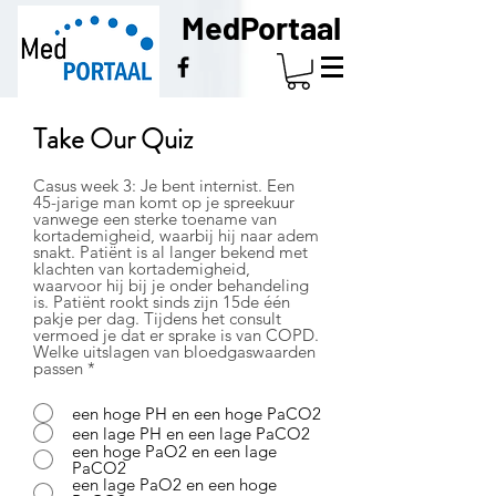
Med
Portaal
Take Our Quiz
Casus week 3: Je bent internist. Een
45-jarige man komt op je spreekuur
vanwege een sterke toename van
kortademigheid, waarbij hij naar adem
snakt. Patiënt is al langer bekend met
klachten van kortademigheid,
waarvoor hij bij je onder behandeling
is. Patiënt rookt sinds zijn 15de één
pakje per dag. Tijdens het consult
vermoed je dat er sprake is van COPD.
Welke uitslagen van bloedgaswaarden
passen
*
een hoge PH en een hoge PaCO2
een lage PH en een lage PaCO2
een hoge PaO2 en een lage
PaCO2
een lage PaO2 en een hoge