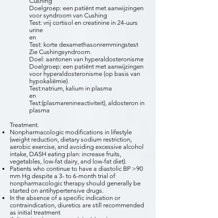
Cushing
Doelgroep: een patiënt met aanwijzingen
voor syndroom van Cushing
Test: vrij cortisol en creatinine in 24-uurs
urine
en
Test: korte dexamethasonremmingstest
Zie Cushingsyndroom.
Doel: aantonen van hyperaldosteronisme
Doelgroep: een patiënt met aanwijzingen
voor hyperaldosteronisme (op basis van
hypokaliëmie)
Test:natrium, kalium in plasma
en
Test:(plasmarenineactiviteit), aldosteron in
plasma
Treatment.
Nonpharmacologic modifications in lifestyle
(weight reduction, dietary sodium restriction,
aerobic exercise, and avoiding excessive alcohol
intake, DASH eating plan: increase fruits,
vegetables, low-fat dairy, and low-fat diet).
Patients who continue to have a diastolic BP >90
mm Hg despite a 3- to 6-month trial of
nonpharmacologic therapy should generally be
started on antihypertensive drugs.
In the absence of a specific indication or
contraindication, diuretics are still recommended
as initial treatment