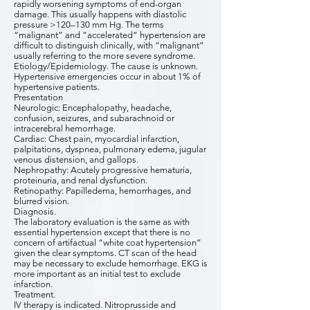
rapidly worsening symptoms of end-organ
damage. This usually happens with diastolic
pressure >120–130 mm Hg. The terms
“malignant” and “accelerated” hypertension are
difficult to distinguish clinically, with “malignant”
usually referring to the more severe syndrome.
Etiology/Epidemiology. The cause is unknown.
Hypertensive emergencies occur in about 1% of
hypertensive patients.
Presentation
Neurologic: Encephalopathy, headache,
confusion, seizures, and subarachnoid or
intracerebral hemorrhage.
Cardiac: Chest pain, myocardial infarction,
palpitations, dyspnea, pulmonary edema, jugular
venous distension, and gallops.
Nephropathy: Acutely progressive hematuria,
proteinuria, and renal dysfunction.
Retinopathy: Papilledema, hemorrhages, and
blurred vision.
Diagnosis.
The laboratory evaluation is the same as with
essential hypertension except that there is no
concern of artifactual “white coat hypertension”
given the clear symptoms. CT scan of the head
may be necessary to exclude hemorrhage. EKG is
more important as an initial test to exclude
infarction.
Treatment.
IV therapy is indicated. Nitroprusside and