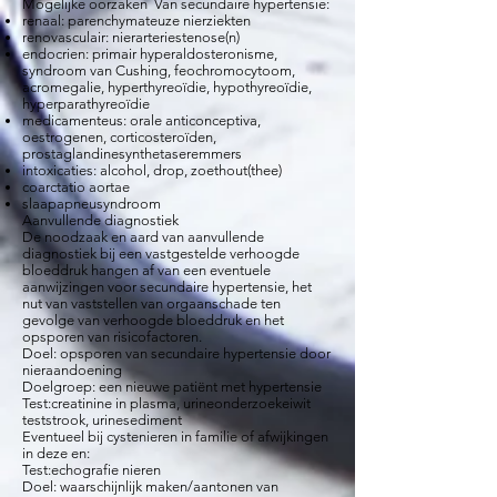
Mogelijke oorzaken Van secundaire hypertensie:
renaal: parenchymateuze nierziekten
renovasculair: nierarteriestenose(n)
endocrien: primair hyperaldosteronisme,
syndroom van Cushing, feochromocytoom,
acromegalie, hyperthyreoïdie, hypothyreoïdie,
hyperparathyreoïdie
medicamenteus: orale anticonceptiva,
oestrogenen, corticosteroïden,
prostaglandinesynthetaseremmers
intoxicaties: alcohol, drop, zoethout(thee)
coarctatio aortae
slaapapneusyndroom
Aanvullende diagnostiek
De noodzaak en aard van aanvullende
diagnostiek bij een vastgestelde verhoogde
bloeddruk hangen af van een eventuele
aanwijzingen voor secundaire hypertensie, het
nut van vaststellen van orgaanschade ten
gevolge van verhoogde bloeddruk en het
opsporen van risicofactoren.
Doel: opsporen van secundaire hypertensie door
nieraandoening
Doelgroep: een nieuwe patiënt met hypertensie
Test:creatinine in plasma, urineonderzoekeiwit
teststrook, urinesediment
Eventueel bij cystenieren in familie of afwijkingen
in deze en:
Test:echografie nieren
Doel: waarschijnlijk maken/aantonen van