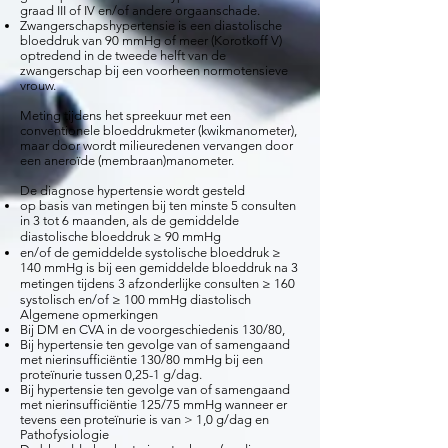
graad III of IV en/of andere orgaanschade.
Zwangerschapshypertensie is een diastolische
bloeddruk van 90 mmHg of meer (Korotkoff V)
optredend in de tweede helft van de
zwangerschap bij een voorheen normotensieve
vrouw.
Meting tijdens het spreekuur met een
conventionele bloeddrukmeter (kwikmanometer),
maar door wordt milieuredenen vervangen door
een aneroïde (membraan)manometer.
De diagnose hypertensie wordt gesteld
op basis van metingen bij ten minste 5 consulten
in 3 tot 6 maanden, als de gemiddelde
diastolische bloeddruk ≥ 90 mmHg
en/of de gemiddelde systolische bloeddruk ≥
140 mmHg is bij een gemiddelde bloeddruk na 3
metingen tijdens 3 afzonderlijke consulten ≥ 160
systolisch en/of ≥ 100 mmHg diastolisch
Algemene opmerkingen
Bij DM en CVA in de voorgeschiedenis 130/80,
Bij hypertensie ten gevolge van of samengaand
met nierinsufficiëntie 130/80 mmHg bij een
proteïnurie tussen 0,25-1 g/dag.
Bij hypertensie ten gevolge van of samengaand
met nierinsufficiëntie 125/75 mmHg wanneer er
tevens een proteïnurie is van > 1,0 g/dag en
Pathofysiologie