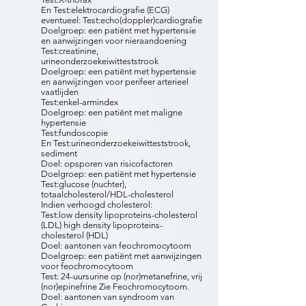
En Test:elektrocardiografie (ECG)
eventueel: Test:echo(doppler)cardiografie
Doelgroep: een patiënt met hypertensie
en aanwijzingen voor nieraandoening
Test:creatinine,
urineonderzoekeiwitteststrook
Doelgroep: een patiënt met hypertensie
en aanwijzingen voor perifeer arterieel
vaatlijden
Test:enkel-armindex
Doelgroep: een patiënt met maligne
hypertensie
Test:fundoscopie
En Test:urineonderzoekeiwitteststrook,
sediment
Doel: opsporen van risicofactoren
Doelgroep: een patiënt met hypertensie
Test:glucose (nuchter),
totaalcholesterol/HDL-cholesterol
Indien verhoogd cholesterol:
Test:low density lipoproteins-cholesterol
(LDL) high density lipoproteins-
cholesterol (HDL)
Doel: aantonen van feochromocytoom
Doelgroep: een patiënt met aanwijzingen
voor feochromocytoom
Test: 24-uursurine op (nor)metanefrine, vrij
(nor)epinefrine Zie Feochromocytoom.
Doel: aantonen van syndroom van