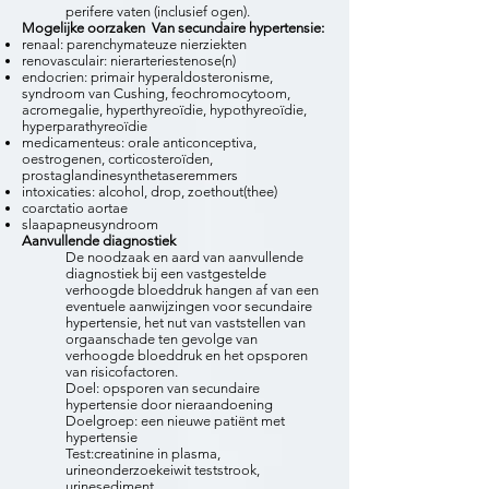
perifere vaten (inclusief ogen).
Mogelijke oorzaken Van secundaire hypertensie:
renaal: parenchymateuze nierziekten
renovasculair: nierarteriestenose(n)
endocrien: primair hyperaldosteronisme,
syndroom van Cushing, feochromocytoom,
acromegalie, hyperthyreoïdie, hypothyreoïdie,
hyperparathyreoïdie
medicamenteus: orale anticonceptiva,
oestrogenen, corticosteroïden,
prostaglandinesynthetaseremmers
intoxicaties: alcohol, drop, zoethout(thee)
coarctatio aortae
slaapapneusyndroom
Aanvullende diagnostiek
De noodzaak en aard van aanvullende
diagnostiek bij een vastgestelde
verhoogde bloeddruk hangen af van een
eventuele aanwijzingen voor secundaire
hypertensie, het nut van vaststellen van
orgaanschade ten gevolge van
verhoogde bloeddruk en het opsporen
van risicofactoren.
Doel: opsporen van secundaire
hypertensie door nieraandoening
Doelgroep: een nieuwe patiënt met
hypertensie
Test:creatinine in plasma,
urineonderzoekeiwit teststrook,
urinesediment