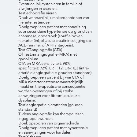
Eventueel bij cystenieren in familie of
afwijkingen in deze en:
Test:echografie nieren
Doel: waarschijnlijk maken/aantonen van
nierarteriestenose
Doelgroep: een patiënt met aanwijzing
voor secundaire hypertensie op grond van
anamnese, onderzoek (souffle boven
nierarteriën), of acute creatininestijging op
ACE-remmer of AT-II antagonist.
Test:CT-angiografie (CTA)
Of Test:mr-angiografie (MRA) met
gadolinium
CTA en MRA sensitiviteit: 98%;
specificiteit: 92%; LR+: 12; LR–: 0,3 (intra-
arteriële angiografie = gouden standaard)
Doelgroep: een patiënt bij wie CTA of
MRA nierarteriestenose waarschijnlijk
maakt en therapeutische consequentie
worden overwogen of bij sterke
aanwijzingen voor fibromusculeuze
dysplasie:
Test:angiografie nierarterien (gouden
standaard)
Tijdens angiografie kan therapeutisch
ingegrepen worden.
Doel: opsporen van orgaanschade
Doelgroep: een patiënt met hypertensie
en aanwijzingen voor hartfalen
Test:X-thorax