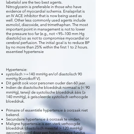
labetalol are the two best agents.
Nitroglycerin is preferable in those who have
evidence of myocardial ischemia. Enalaprilat is
an IV ACE inhibitor that is now being used as
well. Other less commonly used agents include
esmolol, diazoxide, and trimethaphan. The most
important point in management is not to lower
the pressure too far (e.g., not <95–100 mm Hg
diastolic) so as not to compromise myocardial or
cerebral perfusion. The initial goal is to reduce BP
by no more than 25% within the first 1 to 2 hours.
essentieel hypertensie
Hypertensie:
systolisch >=140 mmHg en/of diastolisch 90
mmHg (Korotkoff V).
Dit geldt ook voor personen ouder dan 60 jaar.
Indien de diastolische bloeddruk normaal is (< 90
mmHg), terwijl de systolische bloeddruk ááis (≥
140 mmHg), à geïsoleerde systolisch verhoogde
bloeddruk.
Primaire of essentiële hypertensie à oorzaak niet
bekend.
Secundaire hypertensie à oorzaak te vinden.
Maligne hypertensie is een sterk verhoogde
bloeddruk (diastolisch meestal > 120 mmHg)
gecompliceerd door een hypertensieve fundus