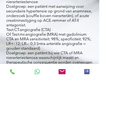
nierarteriestenose
Doelgroep: een patiënt met aanwijzing voor
secundaire hypertensie op grond van anamnese,
onderzoek (souffle boven nierarteriën), of acute
creatininestijging op ACE-remmer of AT-II
antagonist.
Test:CT-angiografie (CTA)
Of Test:mr-angiografie (MRA) met gadolinium
CTA en MRA sensitiviteit: 98%; specificiteit: 92%;
LR+: 12; LR–: 0,3 (intra-arteriële angiografie =
gouden standaard)
Doelgroep: een patiënt bij wie CTA of MRA
nierarteriestenose waarschijnlijk maakt en
therapeutische consequentie worden overwogen
of bij sterke aanwijzingen voor fibromusculeuze
dysplasie:
Test:angiografie nierarterien (gouden standaard)
Tijdens angiografie kan therapeutisch
ingegrepen worden.
Doel: opsporen van orgaanschade
Doelgroep: een patiënt met hypertensie en
aanwijzingen voor hartfalen
Test:X-thorax
En Test:elektrocardiografie (ECG)
eventueel: Test:echo(doppler)cardiografie
Doelgroep: een patiënt met hypertensie en
aanwijzingen voor nieraandoening
Test:creatinine, urineonderzoekeiwitteststrook
Doelgroep: een patiënt met hypertensie en
aanwijzingen voor perifeer arterieel vaatlijden