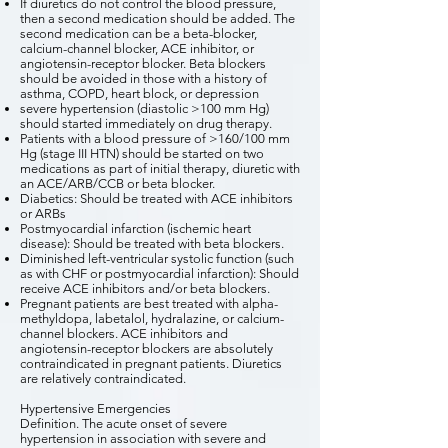
If diuretics do not control the blood pressure,
then a second medication should be added. The
second medication can be a beta-blocker,
calcium-channel blocker, ACE inhibitor, or
angiotensin-receptor blocker. Beta blockers
should be avoided in those with a history of
asthma, COPD, heart block, or depression
severe hypertension (diastolic >100 mm Hg)
should started immediately on drug therapy.
Patients with a blood pressure of >160/100 mm
Hg (stage III HTN) should be started on two
medications as part of initial therapy, diuretic with
an ACE/ARB/CCB or beta blocker.
Diabetics: Should be treated with ACE inhibitors
or ARBs
Postmyocardial infarction (ischemic heart
disease): Should be treated with beta blockers.
Diminished left-ventricular systolic function (such
as with CHF or postmyocardial infarction): Should
receive ACE inhibitors and/or beta blockers.
Pregnant patients are best treated with alpha-
methyldopa, labetalol, hydralazine, or calcium-
channel blockers. ACE inhibitors and
angiotensin-receptor blockers are absolutely
contraindicated in pregnant patients. Diuretics
are relatively contraindicated.
Hypertensive Emergencies
Definition. The acute onset of severe
hypertension in association with severe and