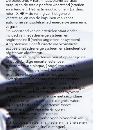
De bloeddruk = hartminuutvolume (cardiac
output) en de totale perifere weerstand (arteriën
en arteriolen). Het hartminuutvolume = (cardiiac
return X HR)= de vulling van het gehele
vaatstelsel en van de impulsen vanuit het
autonome zenuwstelsel (adrenerge systeem en n.
vagus).
De weerstand van de arteriolen staat onder
invloed van het adrenerge systeem en
angiotensine II (renine-angiotensine systeem).
Angiotensine II geeft directe vasoconstrictie,
activeert het adrenerge systeem en stimuleert de
afgifte van aldosteron.
Renovasculaire hypertensie berust op eenzijdige
of dubbelzijdige nierarteriestenose,
[atheromateuze plaque, (jonge) vrouwen à
fibromusculaire dysplasie]. Aanvankelijk wordt
door de verlaagde druk ter hoogte van het
juxtaglomerulaire apparaat in de aangedane
nier(en) de renine secretie gestimuleerd. Als
gevolg daarvan stijgt de angiotensine II-spiegel.
Hypertensie kan hypertrofie van het myocard
veroorzaken, coronair sclerose met secundaire
ischemie en atherosclerose in de grote vaten.
Bij langer bestaande hypertensie treedt
mediahypertrofie van arteriën op en
atherosclerose vooral in de nier.
Orgaanschade door verhoogde bloeddruk kan
zich op vele plaatsen manifesteren: hart hersenen
nieren perifere vaten (inclusief ogen).