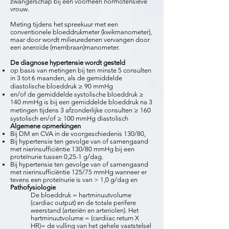
zwangerschap bij een voorheen normotensieve
vrouw.
Meting tijdens het spreekuur met een
conventionele bloeddrukmeter (kwikmanometer),
maar door wordt milieuredenen vervangen door
een aneroïde (membraan)manometer.
De diagnose hypertensie wordt gesteld
op basis van metingen bij ten minste 5 consulten
in 3 tot 6 maanden, als de gemiddelde
diastolische bloeddruk ≥ 90 mmHg
en/of de gemiddelde systolische bloeddruk ≥
140 mmHg is bij een gemiddelde bloeddruk na 3
metingen tijdens 3 afzonderlijke consulten ≥ 160
systolisch en/of ≥ 100 mmHg diastolisch
Algemene opmerkingen
Bij DM en CVA in de voorgeschiedenis 130/80,
Bij hypertensie ten gevolge van of samengaand
met nierinsufficiëntie 130/80 mmHg bij een
proteïnurie tussen 0,25-1 g/dag.
Bij hypertensie ten gevolge van of samengaand
met nierinsufficiëntie 125/75 mmHg wanneer er
tevens een proteïnurie is van > 1,0 g/dag en
Pathofysiologie
De bloeddruk = hartminuutvolume
(cardiac output) en de totale perifere
weerstand (arteriën en arteriolen). Het
hartminuutvolume = (cardiiac return X
HR)= de vulling van het gehele vaatstelsel