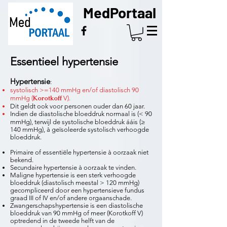
Med
Portaal
Essentieel
hypertensie
Hypertensie
:
systolisch >=140 mmHg en/of diastolisch 90
Korotkoff
mmHg (
V).
Dit geldt ook voor personen ouder dan 60 jaar.
Indien de diastolische bloeddruk normaal is (< 90
mmHg), terwijl de systolische bloeddruk ááis (≥
140 mmHg), à geïsoleerde systolisch verhoogde
bloeddruk.
Primaire of essentiële hypertensie à oorzaak niet
bekend.
Secundaire hypertensie à oorzaak te vinden.
Maligne hypertensie is een sterk verhoogde
bloeddruk (diastolisch meestal > 120 mmHg)
gecompliceerd door een hypertensieve fundus
graad III of IV en/of andere orgaanschade.
Zwangerschapshypertensie is een diastolische
bloeddruk van 90 mmHg of meer (Korotkoff V)
optredend in de tweede helft van de