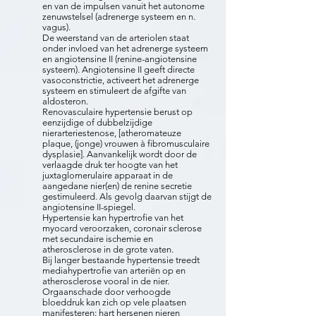
en van de impulsen vanuit het autonome
zenuwstelsel (adrenerge systeem en n.
vagus).
De weerstand van de arteriolen staat
onder invloed van het adrenerge systeem
en angiotensine II (renine-angiotensine
systeem). Angiotensine II geeft directe
vasoconstrictie, activeert het adrenerge
systeem en stimuleert de afgifte van
aldosteron.
Renovasculaire hypertensie berust op
eenzijdige of dubbelzijdige
nierarteriestenose, [atheromateuze
plaque, (jonge) vrouwen à fibromusculaire
dysplasie]. Aanvankelijk wordt door de
verlaagde druk ter hoogte van het
juxtaglomerulaire apparaat in de
aangedane nier(en) de renine secretie
gestimuleerd. Als gevolg daarvan stijgt de
angiotensine II-spiegel.
Hypertensie kan hypertrofie van het
myocard veroorzaken, coronair sclerose
met secundaire ischemie en
atherosclerose in de grote vaten.
Bij langer bestaande hypertensie treedt
mediahypertrofie van arteriën op en
atherosclerose vooral in de nier.
Orgaanschade door verhoogde
bloeddruk kan zich op vele plaatsen
manifesteren: hart hersenen nieren